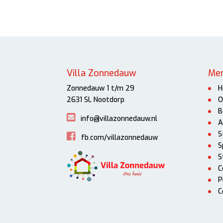
Villa Zonnedauw
Me
Zonnedauw 1 t/m 29
H
2631 SL Nootdorp
O
B
info@villazonnedauw.nl
A
S
fb.com/villazonnedauw
S
S
C
P
C