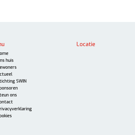
nu
Locatie
ome
ns huis
ewoners
ctueel
tichting SWIN
ponsoren
teun ons
ontact
rivacyverklaring
ookies