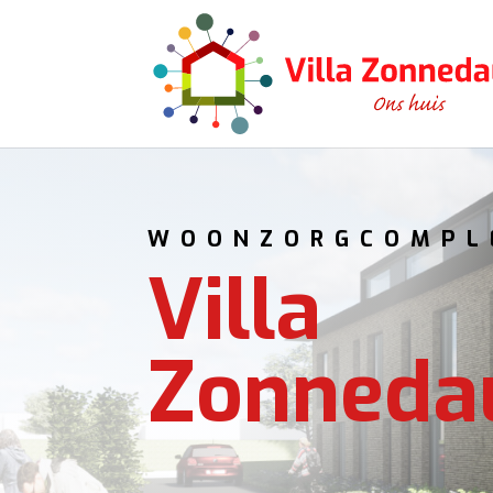
WOONZORGCOMPL
Villa
Zonned