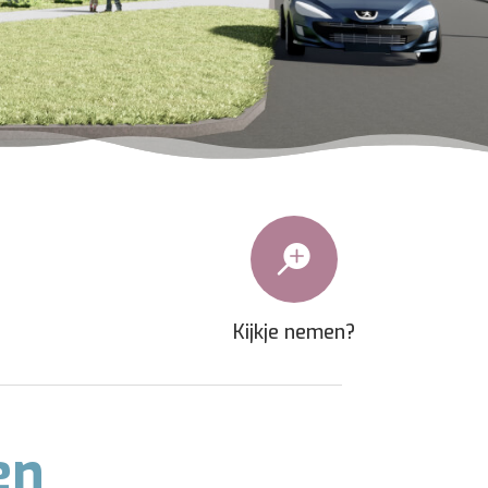

Kijkje nemen?
en