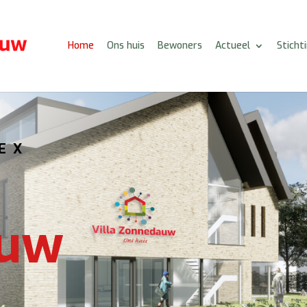
Home
Ons huis
Bewoners
Actueel
Sticht
EX
auw