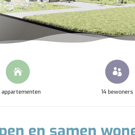


4 appartementen
14 bewoners
pen en samen won