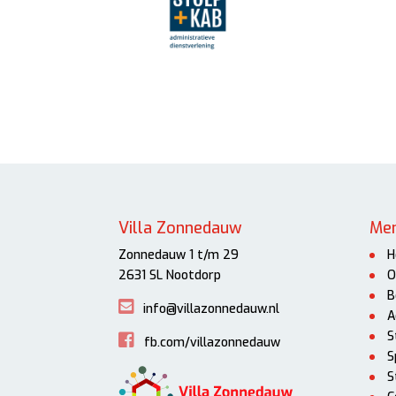
Villa Zonnedauw
Me
Zonnedauw 1 t/m 29
H
2631 SL Nootdorp
O
B
info@villazonnedauw.nl
A
S
fb.com/villazonnedauw
S
S