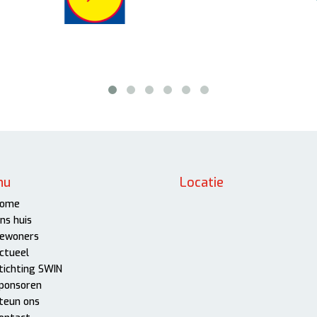
nu
Locatie
ome
ns huis
ewoners
ctueel
tichting SWIN
ponsoren
teun ons