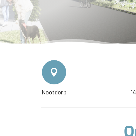

Nootdorp
1
O