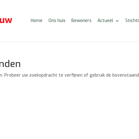
Home
Ons huis
Bewoners
Actueel
Sticht
onden
n. Probeer uw zoekopdracht te verfijnen of gebruik de bovenstaan