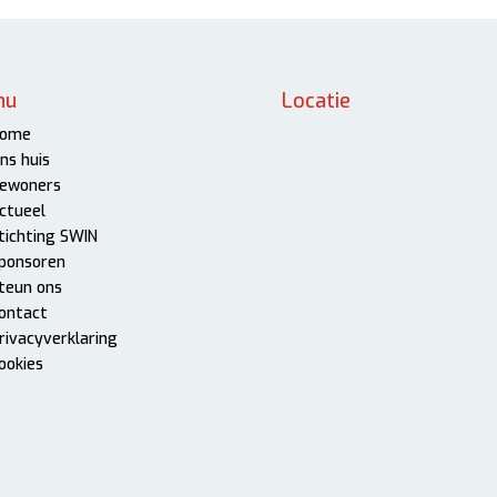
nu
Locatie
ome
ns huis
ewoners
ctueel
tichting SWIN
ponsoren
teun ons
ontact
rivacyverklaring
ookies