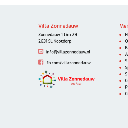
Villa Zonnedauw
Me
Zonnedauw 1 t/m 29
H
2631 SL Nootdorp
O
B
info@villazonnedauw.nl
A
S
fb.com/villazonnedauw
S
S
C
P
C